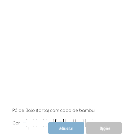
bambu
quantidade
Pá de Bolo (torta) com cabo de bambu
Cor
Adicionar
Opções
Pá