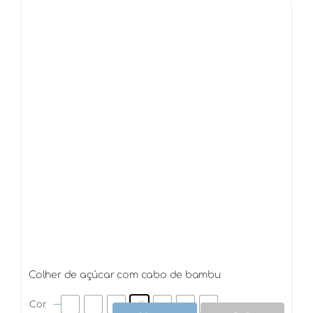
com
cabo
de
bambu
quantidade
Colher de açúcar com cabo de bambu
Cor