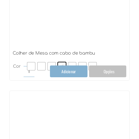
Colher de Mesa com cabo de bambu
Cor
Adicionar
Opções
Colher
de
Mesa
com
cabo
de
bambu
quantidade