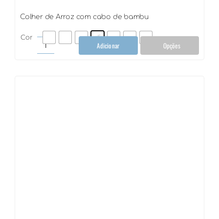
Colher de Arroz com cabo de bambu
Cor
Adicionar
Opções
Colher
de
Arroz
com
cabo
de
bambu
quantidade