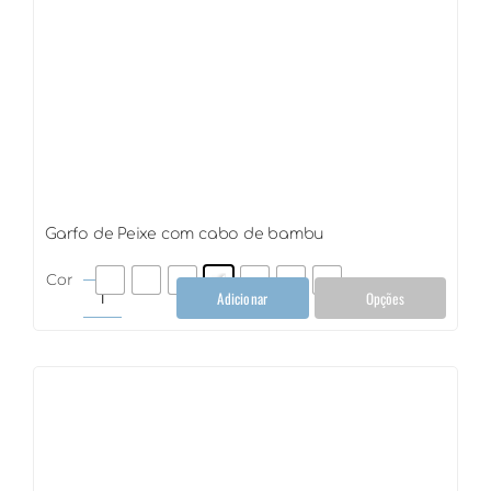
Garfo de Peixe com cabo de bambu
Cor
Adicionar
Opções
Garfo
de
Peixe
com
cabo
de
bambu
quantidade