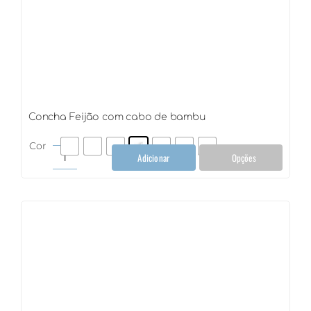
Concha Feijão com cabo de bambu
Cor
Adicionar
Opções
Concha
Feijão
com
cabo
de
bambu
quantidade