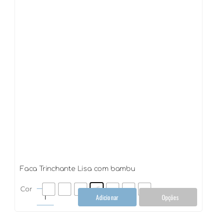
Faca Trinchante Lisa com bambu
Cor
Adicionar
Opções
Faca
Trinchante