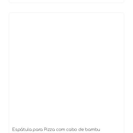
de
Bolo
(torta)
com
cabo
de
bambu
quantidade
Espátula para Pizza com cabo de bambu