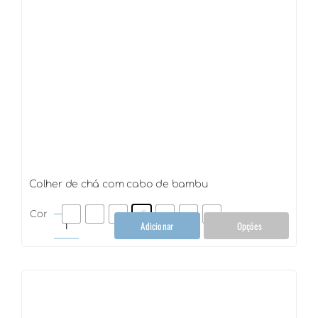
Colher de chá com cabo de bambu
Cor
Adicionar
Opções
Colher
de
chá
com
cabo
de
bambu