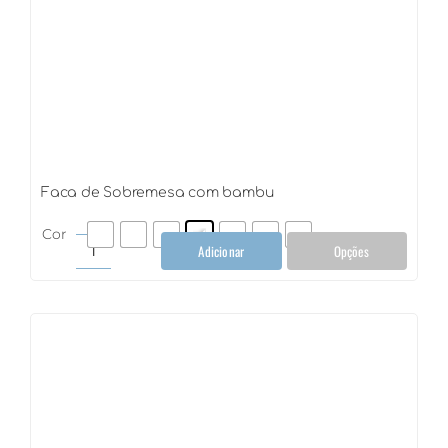
Faca de Sobremesa com bambu
Cor
Adicionar
Opções
Faca
de
Sobremesa
com
bambu
quantidade