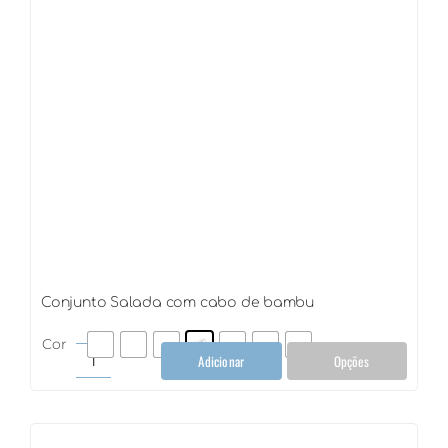
Conjunto Salada com cabo de bambu
Cor
Adicionar
Opções
Conjunto
Salada
com
cabo
de