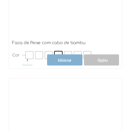
Faca de Peixe com cabo de bambu
Cor
Adicionar
Opções
Faca
de
Peixe
com
cabo
de
bambu
quantidade