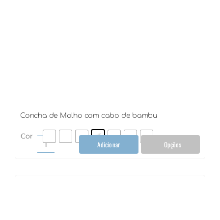
Concha de Molho com cabo de bambu
Cor
Adicionar
Opções
Concha
de
Molho
com
cabo
de
bambu
quantidade