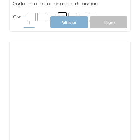
Garfo para Torta com cabo de bambu
Cor
Adicionar
Opções
Garfo
para
Torta
com
cabo
de
bambu
quantidade