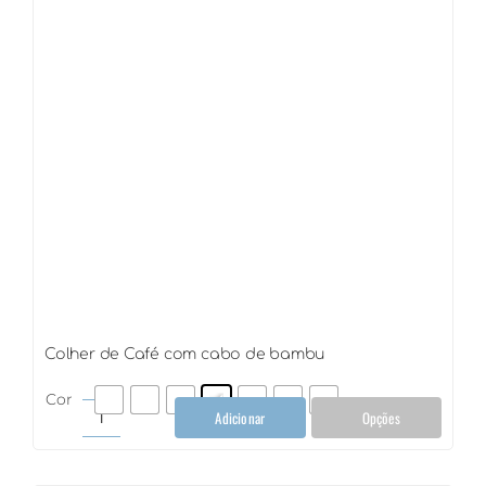
quantidade
Colher de Café com cabo de bambu
Cor
Adicionar
Opções
Colher
de
Café