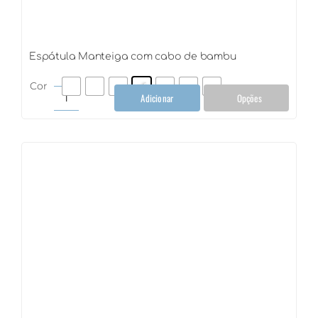
Espátula Manteiga com cabo de bambu
Cor
Adicionar
Opções
Espátula
Manteiga
com
cabo
de
bambu
quantidade