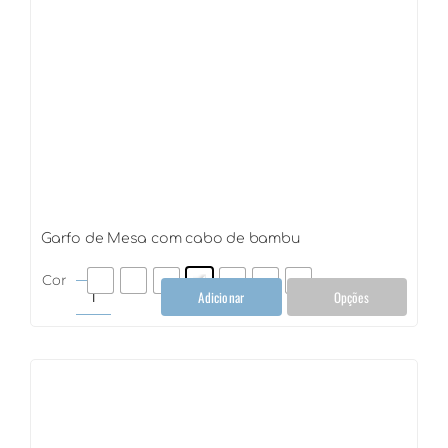
Garfo de Mesa com cabo de bambu
Cor
Adicionar
Opções
Garfo
de
Mesa
com
cabo
de
bambu
quantidade