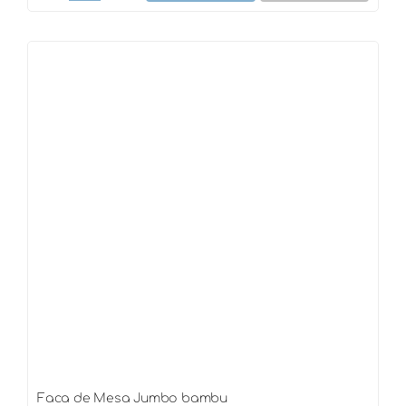
de
Mesa
(BBQ)
com
bambu
quantidade
Faca de Mesa Jumbo bambu