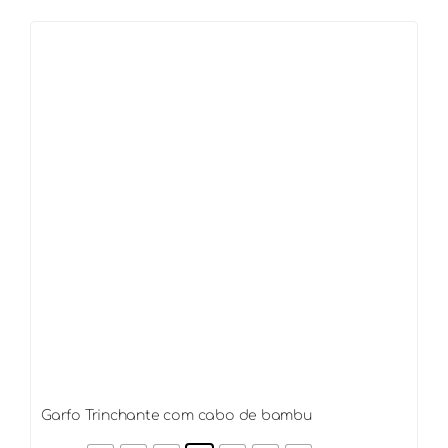
Lisa
com
bambu
quantidade
Garfo Trinchante com cabo de bambu