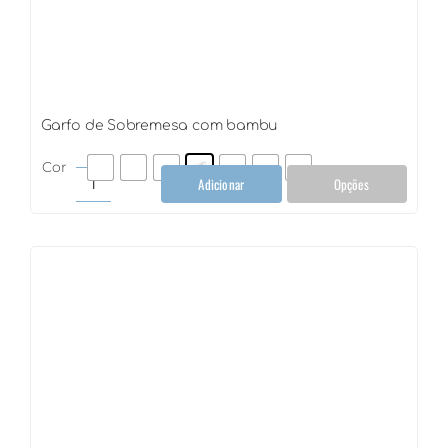
Garfo de Sobremesa com bambu
Cor
Adicionar
Opções
Garfo
de
Sobremesa
com
bambu
quantidade