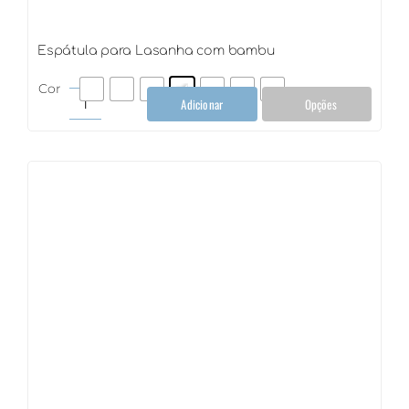
Espátula para Lasanha com bambu
Cor
Adicionar
Opções
Espátula
para
Lasanha
com
bambu
quantidade