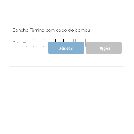
Concha Terrina com cabo de bambu
Cor
Adicionar
Opções
Concha
Terrina
com
cabo
de
bambu
quantidade