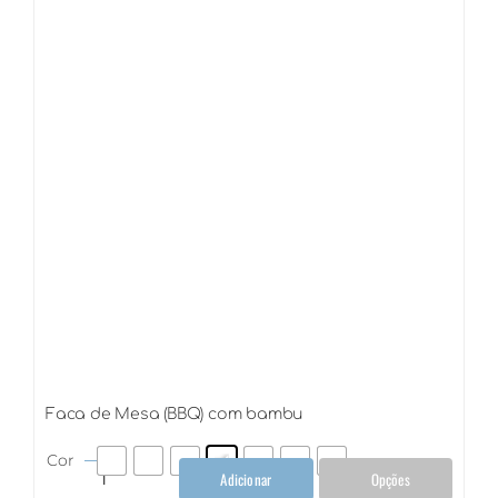
de
bambu
quantidade
Faca de Mesa (BBQ) com bambu
Cor
Adicionar
Opções
Faca