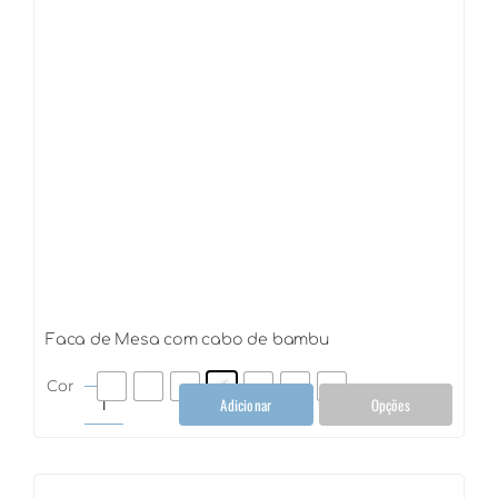
Faca de Mesa com cabo de bambu
Cor
Adicionar
Opções
Faca
de
Mesa
com
cabo