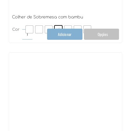
Colher de Sobremesa com bambu
Cor
Adicionar
Opções
Colher
de
Sobremesa
com
bambu
quantidade