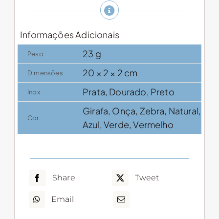
(BBQ)
com
Informações Adicionais
bambu
quantidade
23 g
Peso
20 × 2 × 2 cm
Dimensões
Prata, Dourado, Preto
Inox
Girafa, Onça, Zebra, Natural,
Cor
Azul, Verde, Vermelho
Share
Tweet
Email