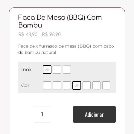
Faca De Mesa (BBQ) Com
Bambu
Faixa
R$
48,90
–
R$
98,90
de
preço:
Faca de churrasco de mesa (BBQ) com cabo
R$ 48,90
de bambu natural
através
R$ 98,90
Inox
Cor
Adicionar
Faca
de
Mesa