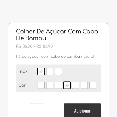
Colher De Açúcar Com Cabo
De Bambu
Faixa
R$
36,90
–
R$
86,90
de
preço:
Pá de açúcar com cabo de bambu natural
R$ 36,90
através
R$ 86,90
Inox
Cor
Adicionar
Colher