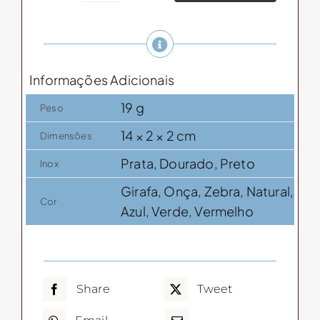
de
açúcar
com
cabo
Informações Adicionais
de
bambu
19 g
Peso
quantidade
14 × 2 × 2 cm
Dimensões
Prata, Dourado, Preto
Inox
Girafa, Onça, Zebra, Natural,
Cor
Azul, Verde, Vermelho
Share
Tweet