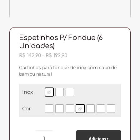
Espetinhos P/ Fondue (6
Unidades)
Faixa
R$
142,90
–
R$
192,90
de
preço:
Garfinhos para fondue de inox com cabo de
R$ 142,90
bambu natural
através
R$ 192,90
Inox
Cor
Adicionar