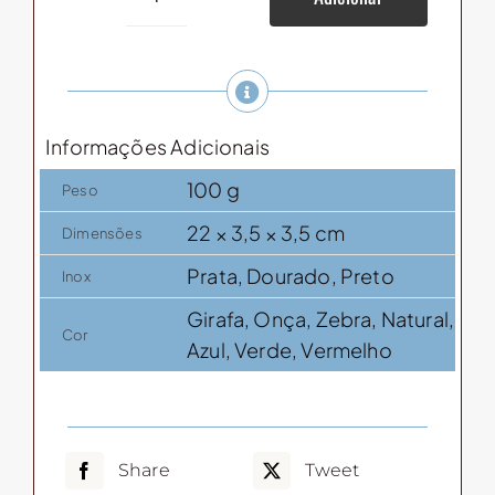
Espetinhos
p/
Fondue
(6
unidades)
Informações Adicionais
quantidade
100 g
Peso
22 × 3,5 × 3,5 cm
Dimensões
Prata, Dourado, Preto
Inox
Girafa, Onça, Zebra, Natural,
Cor
Azul, Verde, Vermelho
Share
Tweet