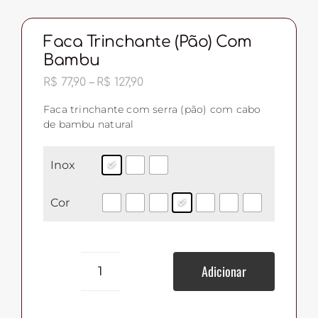
Faca Trinchante (Pão) Com
Bambu
Faixa
R$
77,90
–
R$
127,90
de
preço:
Faca trinchante com serra (pão) com cabo
R$ 77,90
de bambu natural
através
R$ 127,90
Inox
Cor
Adicionar
Faca
Trinchante
(Pão)