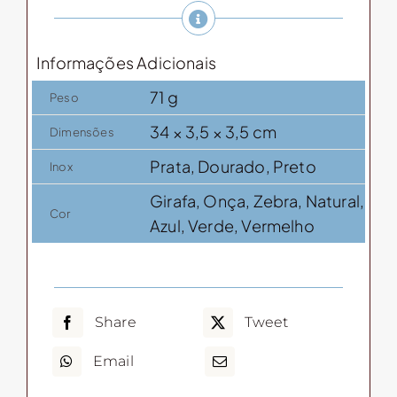
com
bambu
Informações Adicionais
quantidade
71 g
Peso
34 × 3,5 × 3,5 cm
Dimensões
Prata, Dourado, Preto
Inox
Girafa, Onça, Zebra, Natural,
Cor
Azul, Verde, Vermelho
Share
Tweet
Email