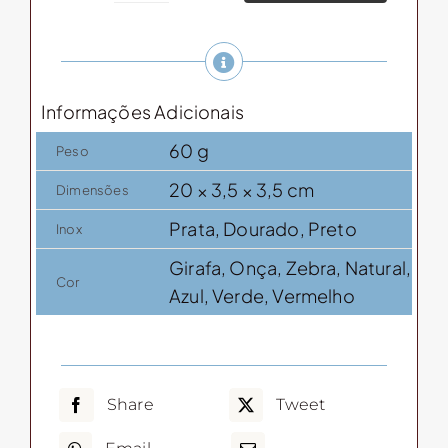
para
Sorvete
com
bambu
Informações Adicionais
quantidade
60 g
Peso
20 × 3,5 × 3,5 cm
Dimensões
Prata, Dourado, Preto
Inox
Girafa, Onça, Zebra, Natural,
Cor
Azul, Verde, Vermelho
Share
Tweet