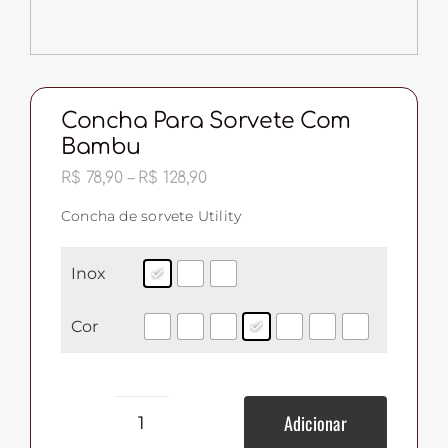
Concha Para Sorvete Com
Bambu
Faixa
R$
78,90
–
R$
128,90
de
preço:
Concha de sorvete Utility
R$ 78,90
através
R$ 128,90
Inox
Cor
Adicionar
Concha