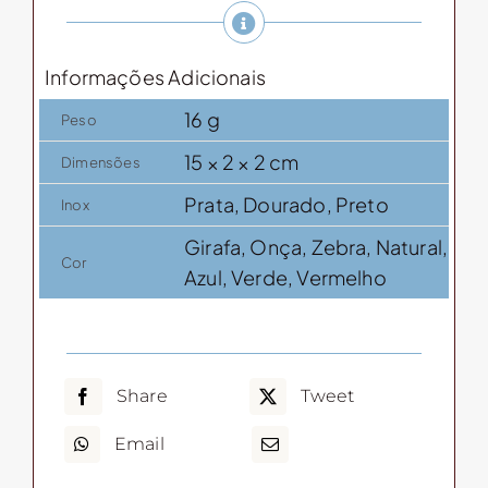
com
cabo
Informações Adicionais
de
bambu
16 g
Peso
quantidade
15 × 2 × 2 cm
Dimensões
Prata, Dourado, Preto
Inox
Girafa, Onça, Zebra, Natural,
Cor
Azul, Verde, Vermelho
Share
Tweet
Email