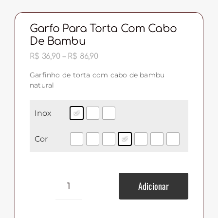
Garfo Para Torta Com Cabo
De Bambu
Faixa
R$
36,90
–
R$
86,90
de
preço:
Garfinho de torta com cabo de bambu
R$ 36,90
natural
através
R$ 86,90
Inox
Cor
Adicionar
Garfo
para
Torta