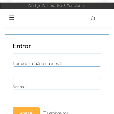
Skip
Design Decorativo & Funcional!
to
content
Entrar
Obrigatório
Nome de usuário ou e-mail
*
Obrigatório
Senha
*
Acessar
Lembre-me