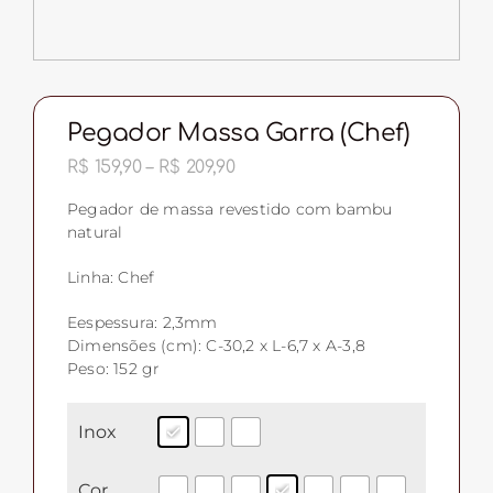
Pegador Massa Garra (Chef)
Faixa
R$
159,90
–
R$
209,90
de
preço:
Pegador de massa revestido com bambu
R$ 159,90
natural
através
R$ 209,90
Linha: Chef
Eespessura: 2,3mm
Dimensões (cm): C-30,2 x L-6,7 x A-3,8
Peso: 152 gr
Inox
Cor