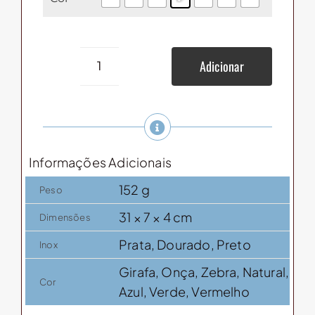
Adicionar
Pegador
Massa
Garra
(Chef)
quantidade
Informações Adicionais
152 g
Peso
31 × 7 × 4 cm
Dimensões
Prata, Dourado, Preto
Inox
Girafa, Onça, Zebra, Natural,
Cor
Azul, Verde, Vermelho