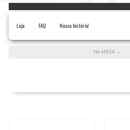
Skip
to
content
Loja
FAQ
Nossa história!
NA MESA
R$
586,90