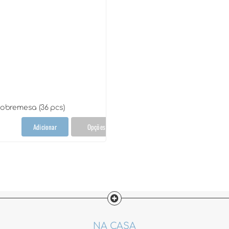
obremesa (36 pcs)
Adicionar
Opções
junto
remesa
ntidade
NA CASA