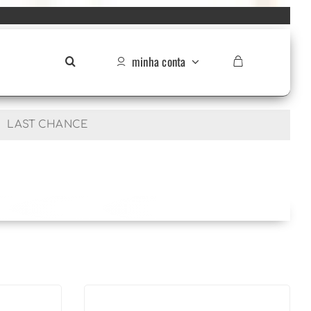
minha conta
LAST CHANCE
$
1.759,90
R$
586,90