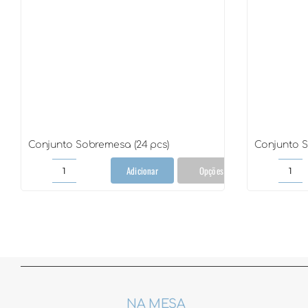
Conjunto Sobremesa (24 pcs)
Conjunto S
Adicionar
Opções
Conjunto
Con
Sobremesa
Sob
(24
(36
pcs)
pcs)
quantidade
qua
NA MESA