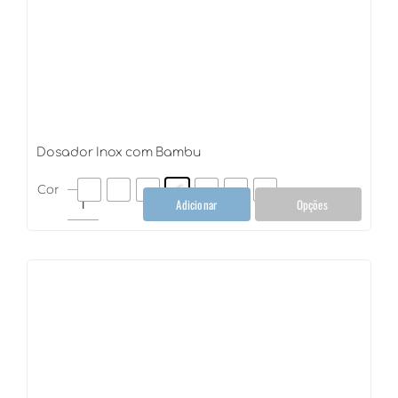
Dosador Inox com Bambu
Cor
Adicionar
Opções
Dosador
Inox
com
Bambu
quantidade