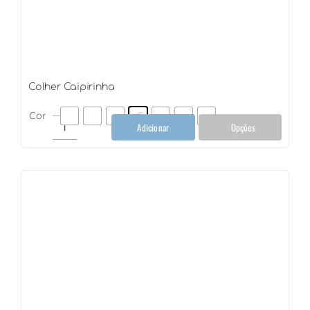
Colher Caipirinha
Cor
Adicionar
Opções
Colher
Caipirinha
quantidade