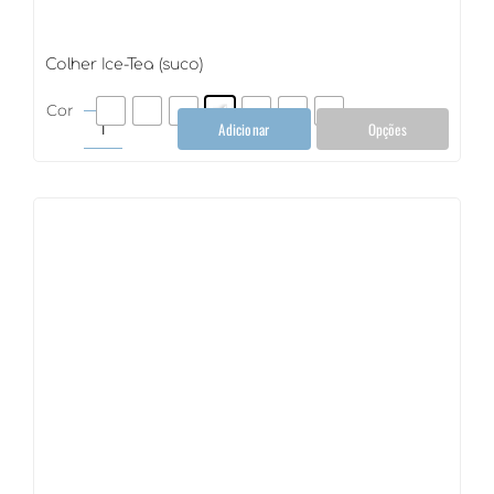
Colher Ice-Tea (suco)
Cor
Adicionar
Opções
Colher
Ice-
Tea
(suco)
quantidade