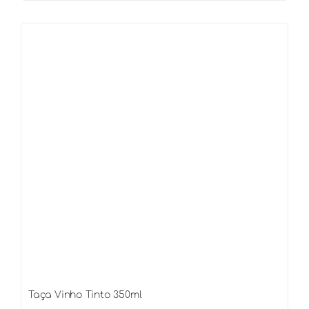
Branco
250ml
quantidade
Taça Vinho Tinto 350ml