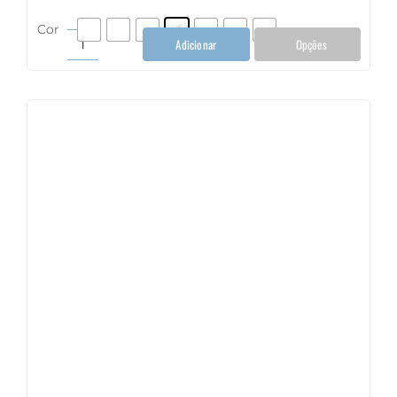
Cor
Adicionar
Opções
Colher
Bailarina
(cocktail)
quantidade