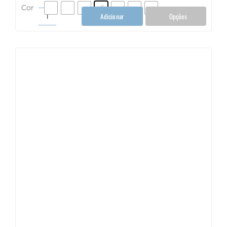
Cor
Adicionar
Opções
Taça
Vinho
Tinto
350ml
quantidade