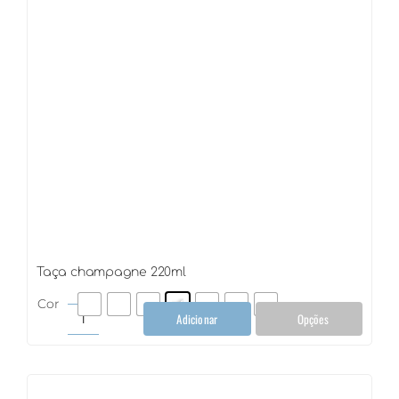
Taça champagne 220ml
Cor
Adicionar
Opções
Taça
champagne
220ml
quantidade