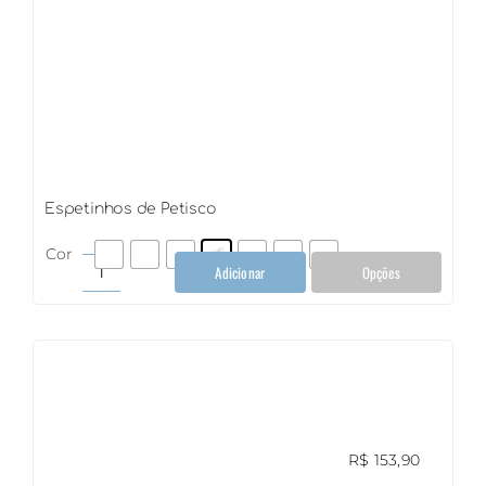
Espetinhos de Petisco
Cor
Adicionar
Opções
Espetinhos
de
Petisco
quantidade
R$
153,90