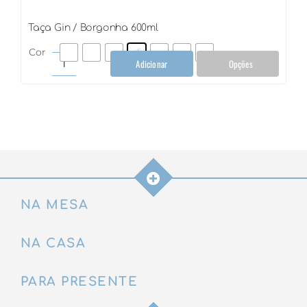
Taça Gin / Borgonha 600ml
Cor
Adicionar
Opções
Taça
Gin
/
Borgonha
600ml
quantidade
NA MESA
NA CASA
PARA PRESENTE