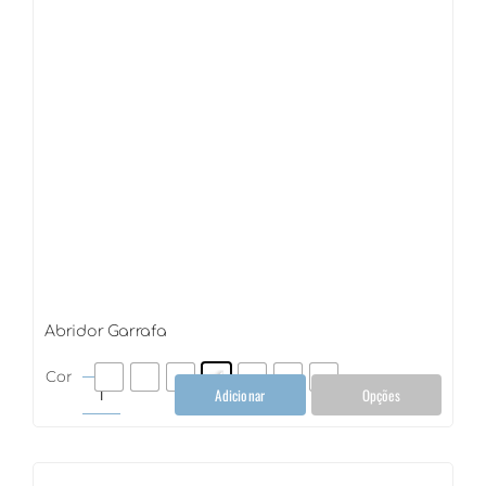
Abridor Garrafa
Cor
Adicionar
Opções
Abridor
Garrafa
quantidade