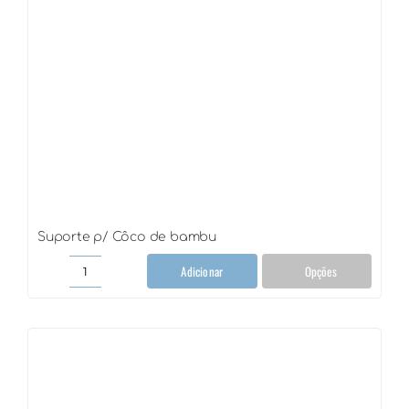
Suporte p/ Côco de bambu
Adicionar
Opções
Suporte
p/
Côco
de
bambu
quantidade