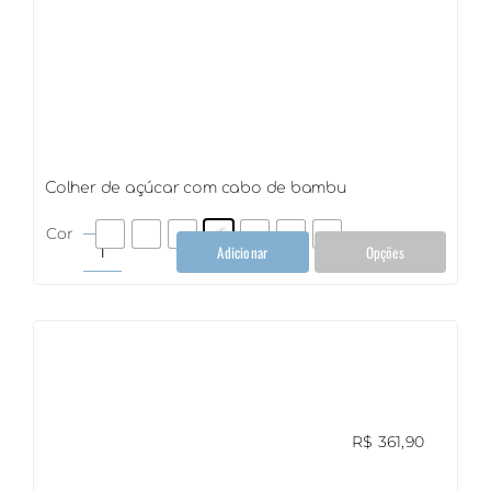
Colher de açúcar com cabo de bambu
Cor
Adicionar
Opções
Colher
de
açúcar
com
cabo
de
bambu
quantidade
R$
361,90