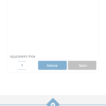
açucareiro Inox
Adicionar
Opções
açucareiro
Inox
quantidade