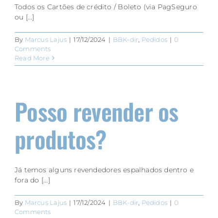
Todos os Cartões de crédito / Boleto (via PagSeguro
ou [...]
By
Marcus Lajus
|
17/12/2024
|
BBK-dir
,
Pedidos
|
0
Comments
Read More
Posso revender os
produtos?
Já temos alguns revendedores espalhados dentro e
fora do [...]
By
Marcus Lajus
|
17/12/2024
|
BBK-dir
,
Pedidos
|
0
Comments