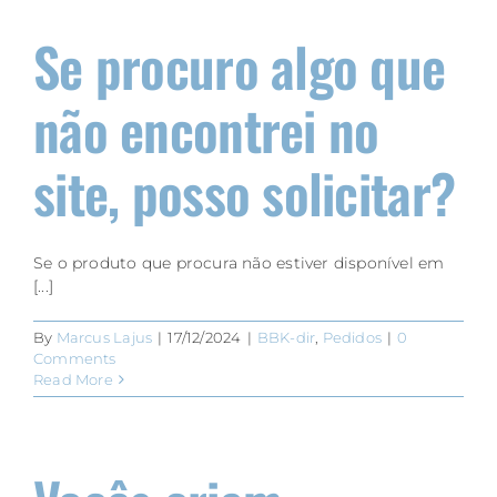
Se procuro algo que
não encontrei no
site, posso solicitar?
Se o produto que procura não estiver disponível em
[...]
By
Marcus Lajus
|
17/12/2024
|
BBK-dir
,
Pedidos
|
0
Comments
Read More