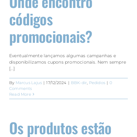
Onde encontro
códigos
promocionais?
Eventualmente lançamos algumas campanhas e
disponibilizamos cupons promocionais. Nem sempre
[...]
By
Marcus Lajus
|
17/12/2024
|
BBK-dir
,
Pedidos
|
0
Comments
Read More
Os produtos estão