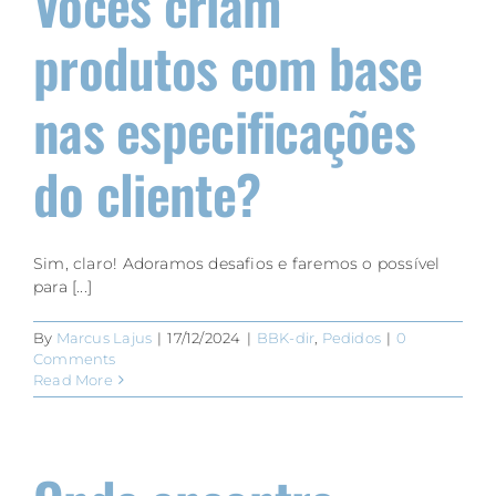
Vocês criam
produtos com base
nas especificações
do cliente?
Sim, claro! Adoramos desafios e faremos o possível
para [...]
By
Marcus Lajus
|
17/12/2024
|
BBK-dir
,
Pedidos
|
0
Comments
Read More