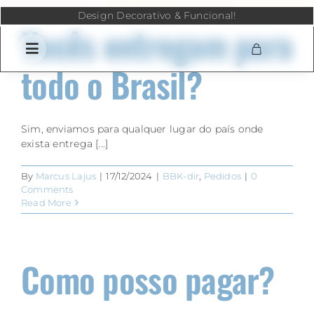
Skip
Design Decorativo & Funcional!
to
Vocês entregam para
content
todo o Brasil?
Sim, enviamos para qualquer lugar do país onde
exista entrega [...]
By
Marcus Lajus
|
17/12/2024
|
BBK-dir
,
Pedidos
|
0
Comments
Read More
Como posso pagar?