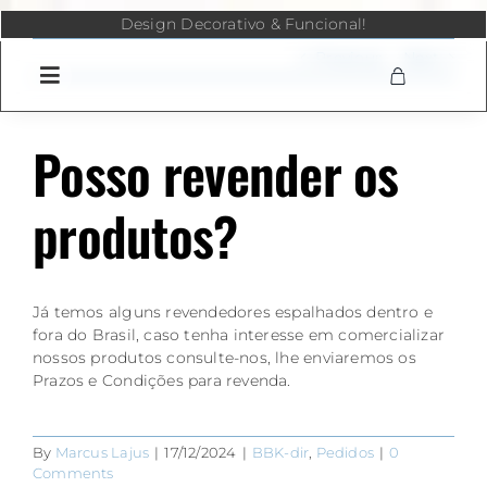
Skip
Design Decorativo & Funcional!
to
content
Previous
Next
Posso revender os
produtos?
Já temos alguns revendedores espalhados dentro e
fora do Brasil, caso tenha interesse em comercializar
nossos produtos consulte-nos, lhe enviaremos os
Prazos e Condições para revenda.
By
Marcus Lajus
|
17/12/2024
|
BBK-dir
,
Pedidos
|
0
Comments