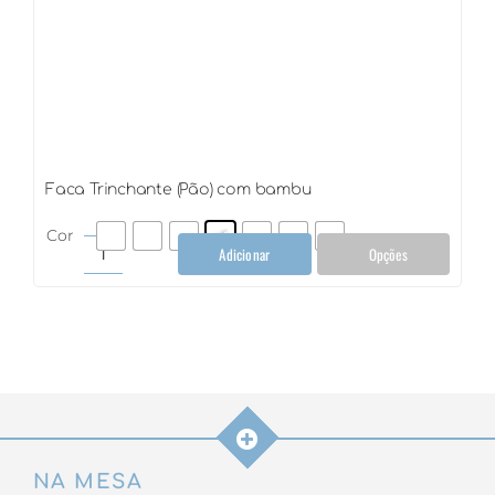
Faca Trinchante (Pão) com bambu
Cor
Adicionar
Opções
Faca
Trinchante
(Pão)
com
bambu
quantidade
NA MESA