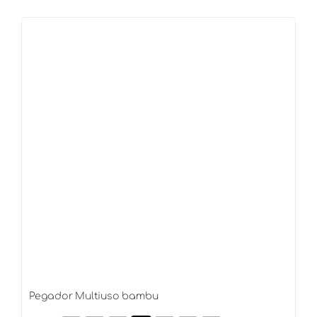
revestido
bambu
quantidade
Pegador Multiuso bambu