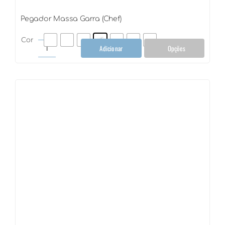
Pegador Massa Garra (Chef)
Cor
Adicionar
Opções
Pegador
Massa
Garra
(Chef)
quantidade