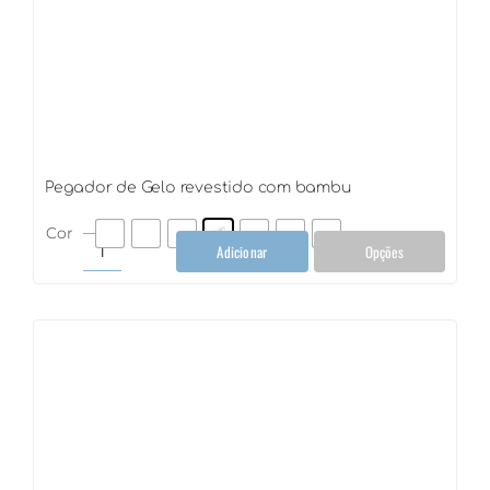
Pegador de Gelo revestido com bambu
Cor
Adicionar
Opções
Pegador
de
Gelo
revestido
com
bambu
quantidade