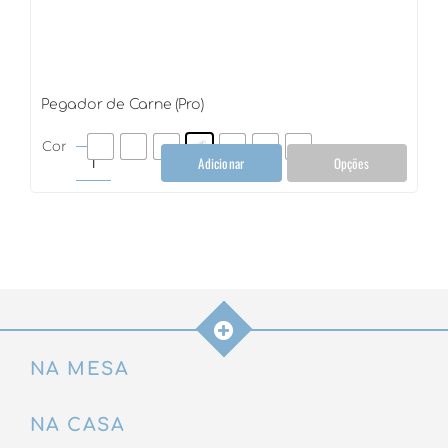
Pegador de Carne (Pro)
Cor
Adicionar
Opções
Pegador
de
Carne
(Pro)
quantidade
NA MESA
NA CASA