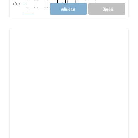
Cor
Adicionar
Opções
Pegador
Multiuso
bambu
quantidade