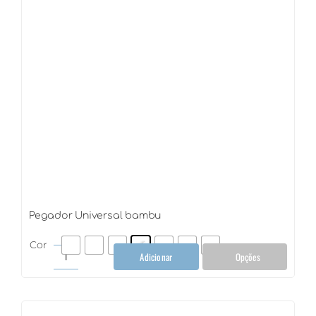
Pegador Universal bambu
Cor
Adicionar
Opções
Pegador
Universal
bambu
quantidade