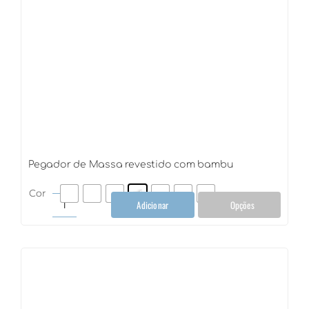
Pegador de Massa revestido com bambu
Cor
Adicionar
Opções
Pegador
de
Massa
revestido
com
bambu
quantidade