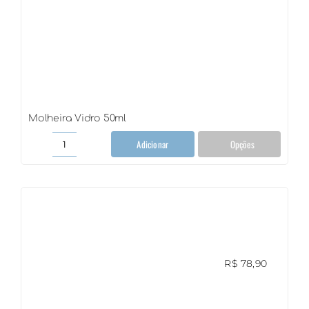
Molheira Vidro 50ml
Adicionar
Opções
Molheira
Vidro
50ml
quantidade
R$
78,90