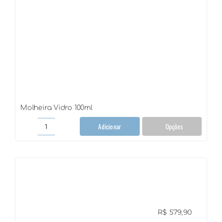
Molheira Vidro 100ml
Adicionar
Opções
Molheira
Vidro
100ml
quantidade
R$
579,90