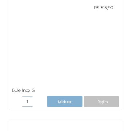
R$
515,90
Bule Inox G
Adicionar
Opções
Bule
Inox
G
quantidade