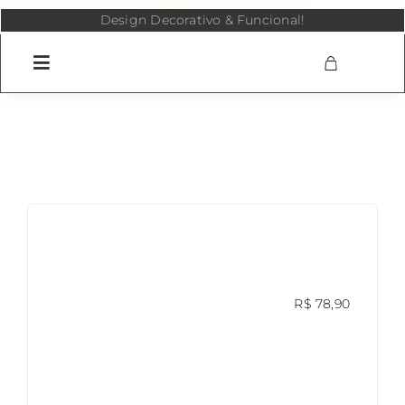
Skip
Design Decorativo & Funcional!
to
content
R$
78,90