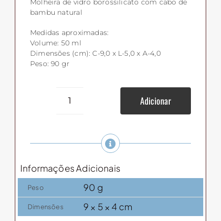
Molheira de vidro borossilicato com cabo de
bambu natural
Medidas aproximadas:
Volume: 50 ml
Dimensões (cm): C-9,0 x L-5,0 x A-4,0
Peso: 90 gr
Adicionar
Molheira
Vidro
50ml
quantidade
Informações Adicionais
90 g
Peso
9 × 5 × 4 cm
Dimensões