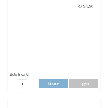
R$
515,90
Bule Inox G
Adicionar
Opções
Bule
Inox
G
quantidade