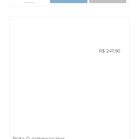
Inox
quantidade
R$
247,90
Porta Guardanapo Inox