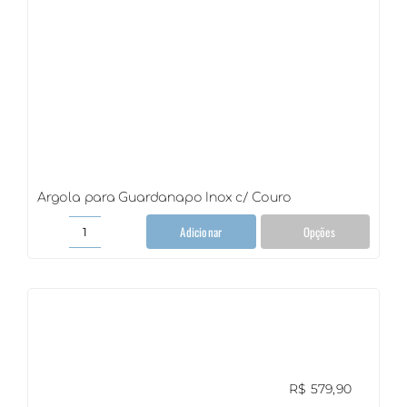
Argola para Guardanapo Inox c/ Couro
Adicionar
Opções
Argola
para
Guardanapo
Inox
c/
Couro
quantidade
R$
579,90