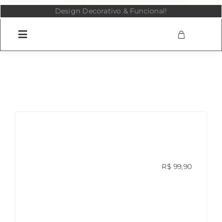
Skip
Design Decorativo & Funcional!
to
content
R$
99,90