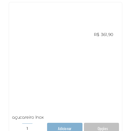
quantidade
R$
361,90
açucareiro Inox
Adicionar
Opções
açucareiro