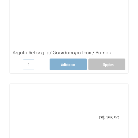
Argola Retang. p/ Guardanapo Inox / Bambu
Adicionar
Opções
Argola
Retang.
p/
Guardanapo
Inox
/
Bambu
quantidade
R$
155,90