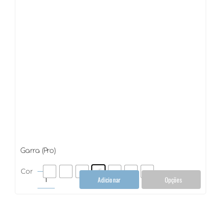
Garra (Pro)
Cor
Adicionar
Opções
Garra
(Pro)
quantidade