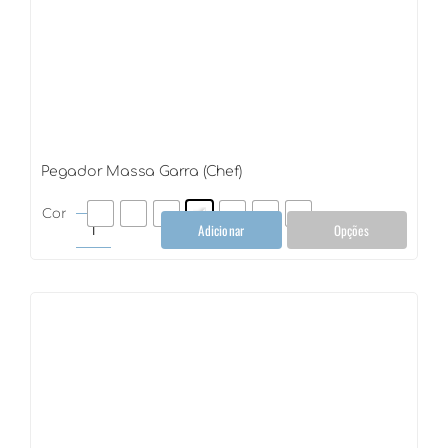
Pegador Massa Garra (Chef)
Cor
Adicionar
Opções
Pegador
Massa
Garra
(Chef)
quantidade