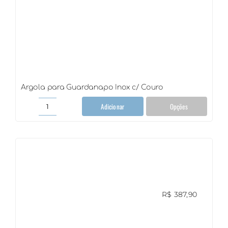
Argola para Guardanapo Inox c/ Couro
Adicionar
Opções
Argola
para
Guardanapo
Inox
c/
Couro
quantidade
R$
387,90