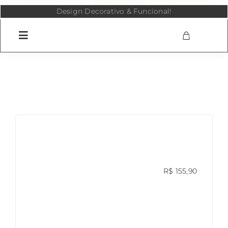
Skip
Design Decorativo & Funcional!
to
content
R$
155,90