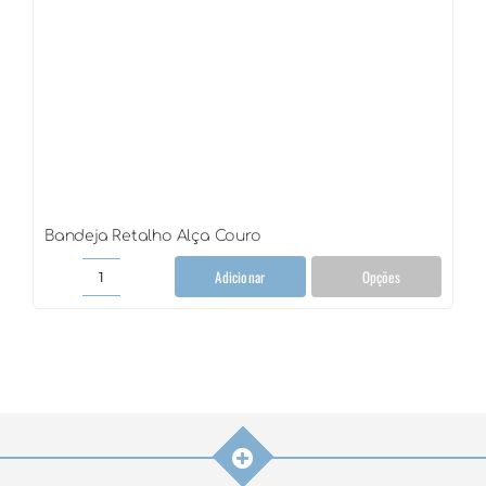
Bandeja Retalho Alça Couro
Adicionar
Opções
Bandeja
Retalho
Alça
Couro
quantidade