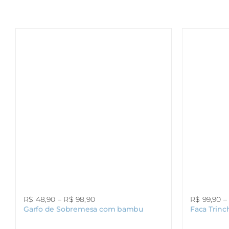
Faixa
R$
48,90
–
R$
98,90
R$
99,90
–
Garfo de Sobremesa com bambu
Faca Trin
de
preço: