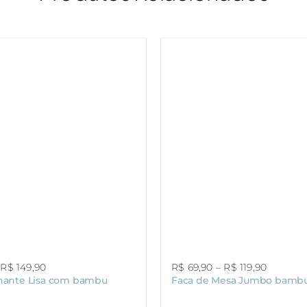
Faixa
Faixa
R$
149,90
R$
69,90
–
R$
119,90
chante Lisa com bambu
Faca de Mesa Jumbo bamb
de
de
preço:
preço: