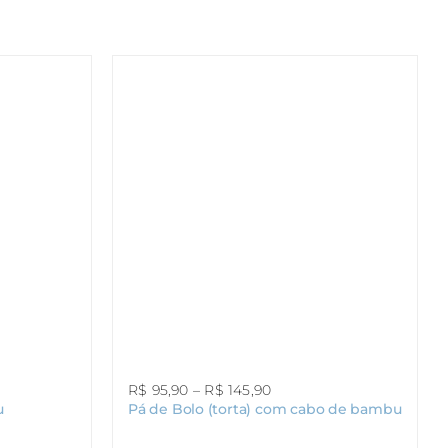
Faixa
R$
95,90
–
R$
145,90
u
Pá de Bolo (torta) com cabo de bambu
de
preço: