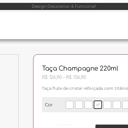
Design Decorativo & Funcional!
Taça Champagne 220ml
Faixa
R$
126,90
–
R$
156,90
de
preço:
Taça flute de cristal reforçada com titân
R$ 126,90
através
R$ 156,90
Cor