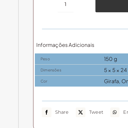
Taça
champagne
220ml
quantidade
Informações Adicionais
150 g
Peso
5 × 5 × 2
Dimensões
Girafa, O
Cor
Share
Tweet
E