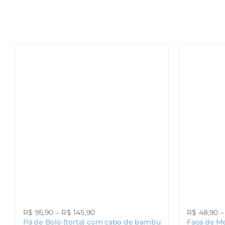
Faixa
R$
95,90
–
R$
145,90
R$
48,90
–
Pá de Bolo (torta) com cabo de bambu
Faca de M
de