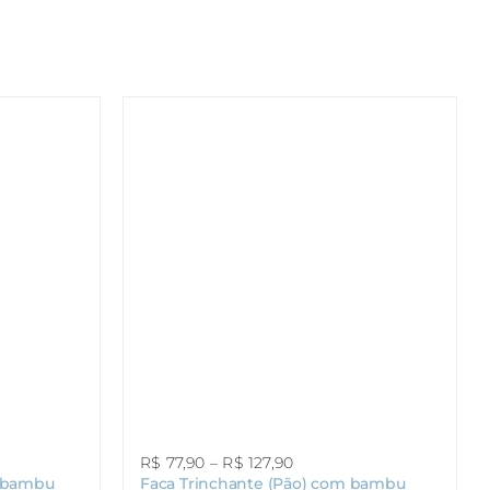
Faixa
R$
77,90
–
R$
127,90
e bambu
Faca Trinchante (Pão) com bambu
de