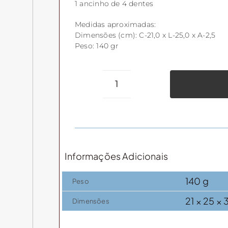
1 ancinho de 4 dentes
Medidas aproximadas:
Dimensões (cm): C-21,0 x L-25,0 x A-2,5
Peso: 140 gr
Kit
Ferramentas
para
Jardim
(P)
Informações Adicionais
quantidade
140 g
Peso
21 × 25 × 
Dimensões