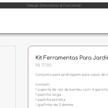
Design Decorativo & Funcional!
Kit Ferramentas Para Jardim
R$
177,90
Conjunto para jardinagem para vasos de
Contem:
1 suporte de raiz de bambu com 4 gancho
1 pazinha larga
1 pazinha estreita
1 garfinho de 3 dentes