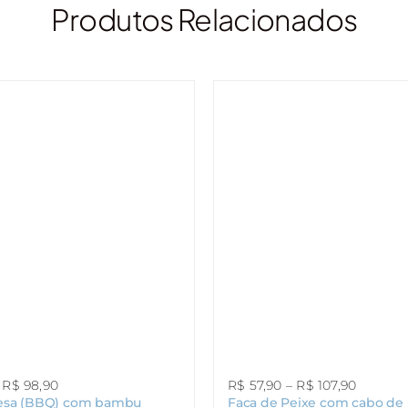
Produtos Relacionados
Faixa
Faixa
R$
98,90
R$
57,90
–
R$
107,90
esa (BBQ) com bambu
Faca de Peixe com cabo d
de
de