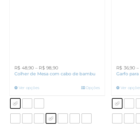
Faixa
R$
48,90
–
R$
98,90
R$
36,90
–
Colher de Mesa com cabo de bambu
Garfo par
de
preço:
R$ 48,90
Este
Ver opções
Opções
Ver opçõe
através
produto
R$ 98,90
tem
várias
variantes.
As
opções
podem