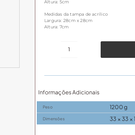
Altura: 5cm
Medidas da tampa de acrílico
Largura: 28cm x 28cm
Altura: 7cm
Bandeja
quad.
bambu/vidro
G
(c/
Informações Adicionais
tampa)
quantidade
1200 g
Peso
33 × 33 ×
Dimensões