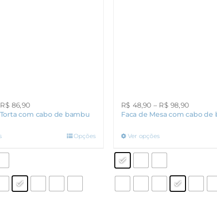
Faixa
Faixa
R$
86,90
R$
48,90
–
R$
98,90
a Torta com cabo de bambu
Faca de Mesa com cabo de
de
de
preço:
preço:
R$ 36,90
R$ 48,9
Este
Este
s
Opções
Ver opções
através
através
produto
produto
R$ 86,90
R$ 98,9
tem
tem
várias
várias
variantes.
variantes.
As
As
opções
opções
podem
podem