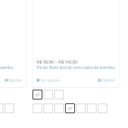
Faixa
R$
95,90
–
R$
145,90
 bambu
Pá de Bolo (torta) com cabo de bambu
de
preço:
0
R$ 95,90
Este
Opções
Ver opções
Opções
através
produto
0
R$ 145,90
tem
várias
variantes.
As
opções
podem