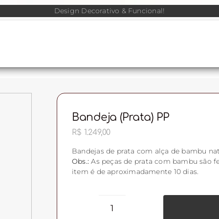
Design Decorativo & Funcional!
Bandeja (prata) PP
R$
1.249,00
Bandejas de prata com alça de bambu nat
Obs.:
As peças de prata com bambu são f
item é de aproximadamente 10 dias.
Bandeja