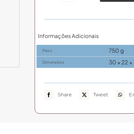
(prata)
PP
quantidade
Informações Adicionais
750 g
Peso
30 × 22 ×
Dimensões
Share
Tweet
E