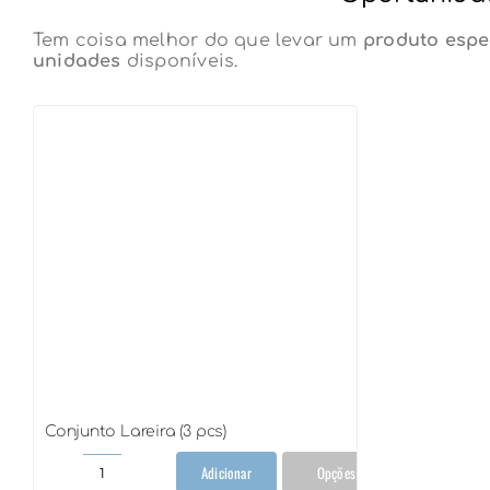
Tem coisa melhor do que levar um
produto espe
unidades
disponíveis.
R$
678,90
Conjunto Lareira (3 pcs)
Adicionar
Opções
Conjunto