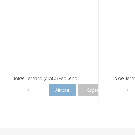
Balde Termico (prata) Pequeno
Balde Term
Adicionar
Opções
Balde
Bal
Termico
Ter
(prata)
(pra
Pequeno
Gra
quantidade
qua