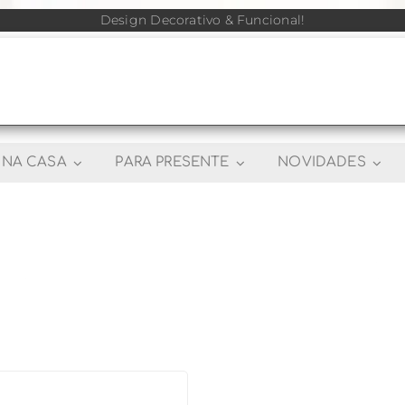
Design Decorativo & Funcional!
NA CASA
PARA PRESENTE
NOVIDADES
R$
2.990,00