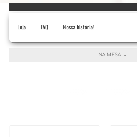
Skip
to
content
Loja
FAQ
Nossa história!
NA MESA
R$
2.590,00