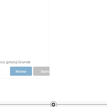
ico (prata) Grande
Adicionar
Opções
de
mico
ta)
nde
ntidade