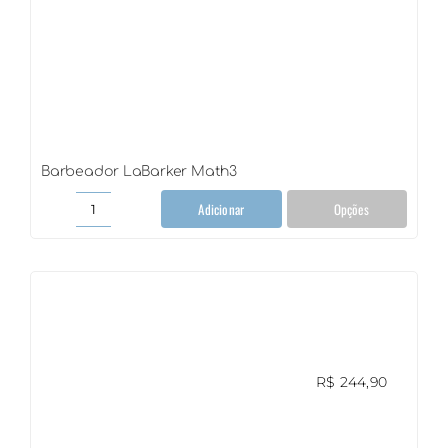
Barbeador LaBarker Math3
Adicionar
Opções
Barbeador
LaBarker
Math3
quantidade
R$
244,90