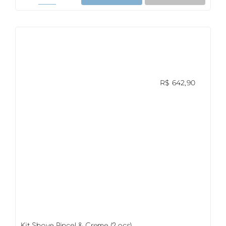
Shave
Classic
(3
Pçs)
quantidade
R$
642,90
Kit Shave Pincel & Creme (2 pcs)