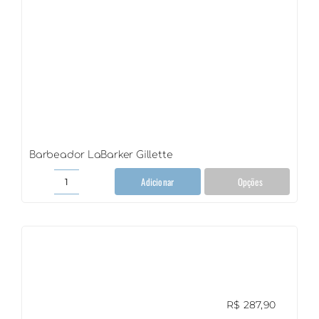
Barbeador LaBarker Gillette
Adicionar
Opções
Barbeador
LaBarker
Gillette
quantidade
R$
287,90