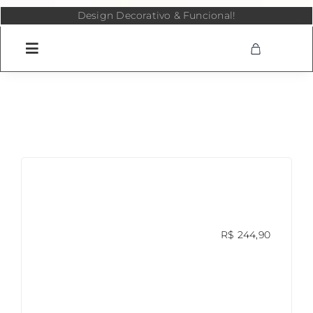
Skip
Design Decorativo & Funcional!
to
content
R$
244,90