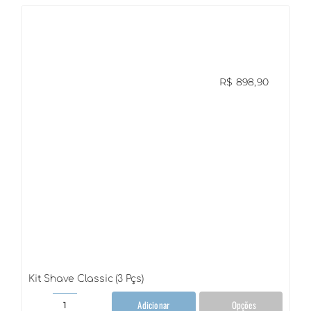
(3
Pçs)
quantidade
R$
898,90
Kit Shave Classic (3 Pçs)
Adicionar
Opções
Kit