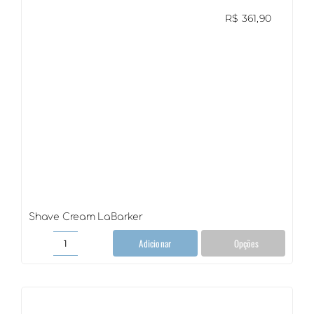
R$
361,90
Shave Cream LaBarker
Adicionar
Opções
Shave
Cream
LaBarker
quantidade