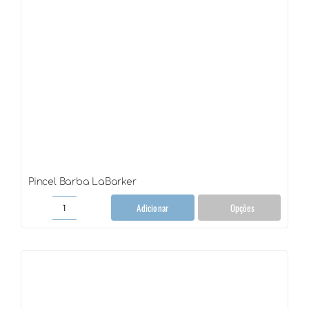
Pincel Barba LaBarker
Adicionar
Opções
Pincel
Barba
LaBarker
quantidade