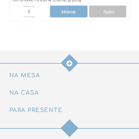
Adicionar
Opções
Kit
Shave
Pincel
&
Creme
(2
pcs)
quantidade
NA MESA
NA CASA
PARA PRESENTE