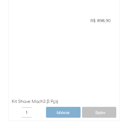
R$
898,90
Kit Shave Mach3 (3 Pçs)
Adicionar
Opções
Kit
Shave
Mach3