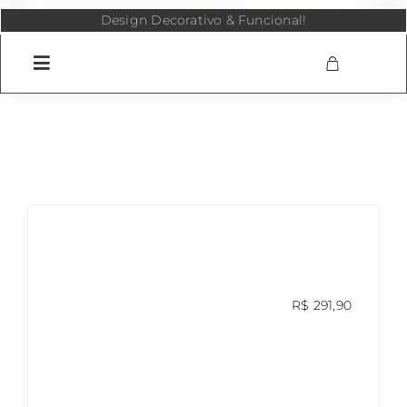
Skip
Design Decorativo & Funcional!
to
content
R$
291,90