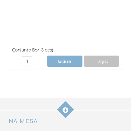
Conjunto Bar (3 pcs)
Adicionar
Opções
Conjunto
Bar
(3
pcs)
quantidade
NA MESA