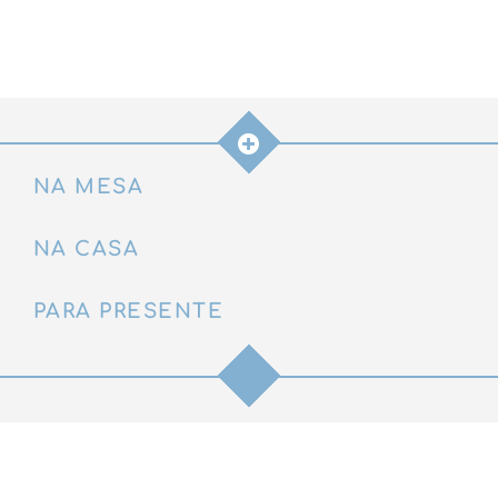
(9
pcs)
quantidade
NA MESA
NA CASA
PARA PRESENTE