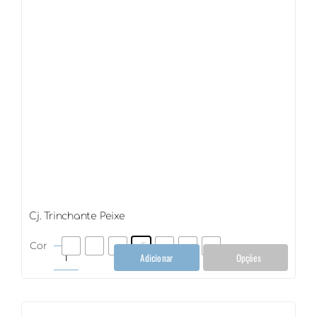
Cj. Trinchante Peixe
Cor
Adicionar
Opções
Cj.
Trinchante
Peixe
quantidade