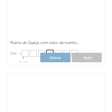
Plaina de Queijo com cabo de bambu
Cor
Adicionar
Opções
Plaina
de
Queijo
com
cabo
de
bambu
quantidade