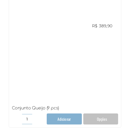
R$
389,90
Conjunto Queijo (9 pcs)
Adicionar
Opções
Conjunto
Queijo