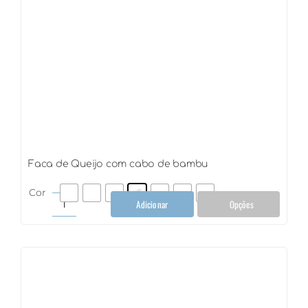
Faca de Queijo com cabo de bambu
Cor
Adicionar
Opções
Faca
de
Queijo
com
cabo
de
bambu
quantidade