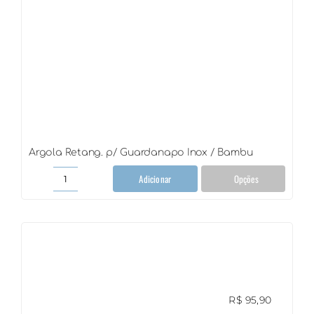
Argola Retang. p/ Guardanapo Inox / Bambu
Adicionar
Opções
Argola
Retang.
p/
Guardanapo
Inox
/
Bambu
quantidade
R$
95,90