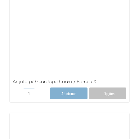
Argola p/ Guardapo Couro / Bambu X
Adicionar
Opções
Argola
p/
Guardapo
Couro
/
Bambu
X
quantidade