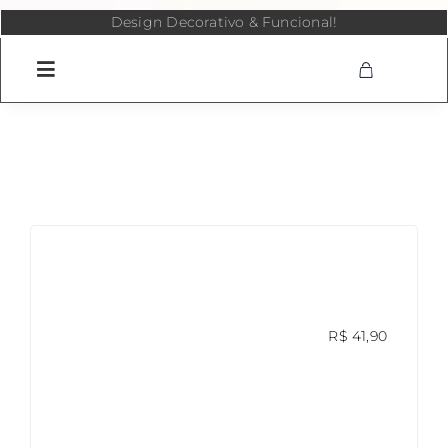
Skip
Design Decorativo & Funcional!
to
content
R$
41,90