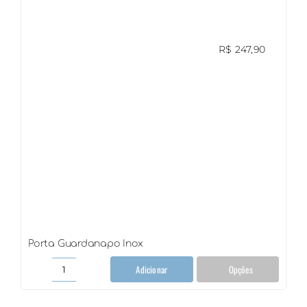
Couro
quantidade
R$
247,90
Porta Guardanapo Inox
Adicionar
Opções
Porta
Guardanapo
Inox