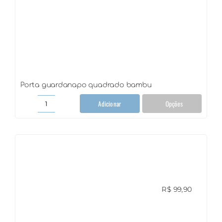
Porta guardanapo quadrado bambu
Adicionar
Opções
Porta
guardanapo
quadrado
bambu
quantidade
R$
99,90