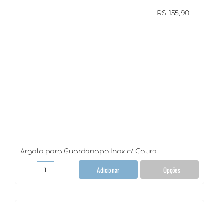
R$
155,90
Argola para Guardanapo Inox c/ Couro
Adicionar
Opções
Argola
para
Guardanapo
Inox
c/