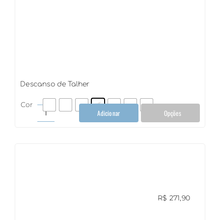
Descanso de Talher
Cor
Adicionar
Opções
Descanso
de
Talher
quantidade
R$
271,90