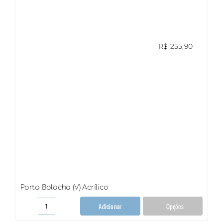
bambu
quantidade
R$
255,90
Porta Bolacha (V) Acrílico
Adicionar
Opções
Porta
Bolacha