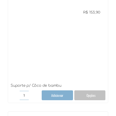
R$
153,90
Suporte p/ Côco de bambu
Adicionar
Opções
Suporte
p/
Côco
de