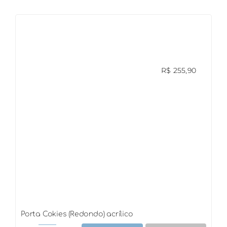
(V)
Acrílico
quantidade
R$
255,90
Porta Cokies (Redondo) acrílico