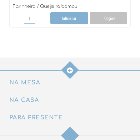
Farinheira / Queijeira bambu
Adicionar
Opções
Farinheira
/
Queijeira
bambu
quantidade
NA MESA
NA CASA
PARA PRESENTE