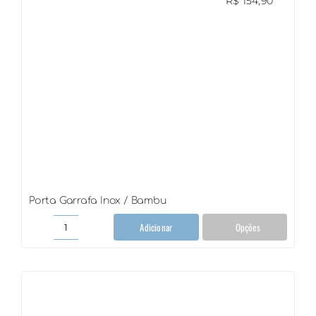
R$
154,90
Porta Garrafa Inox / Bambu
Adicionar
Opções
Porta
Garrafa
Inox
/
Bambu
quantidade