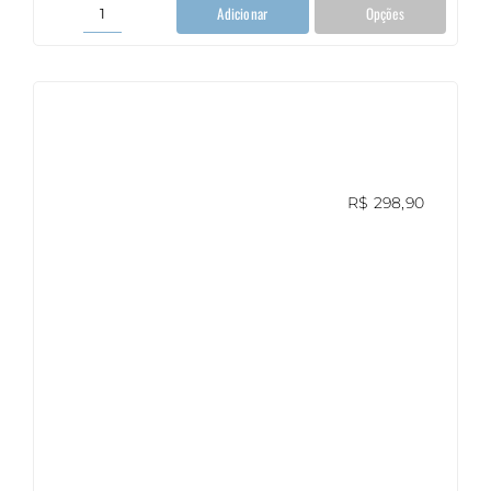
Adicionar
Opções
Porta
Cokies
(Redondo)
acrílico
quantidade
R$
298,90