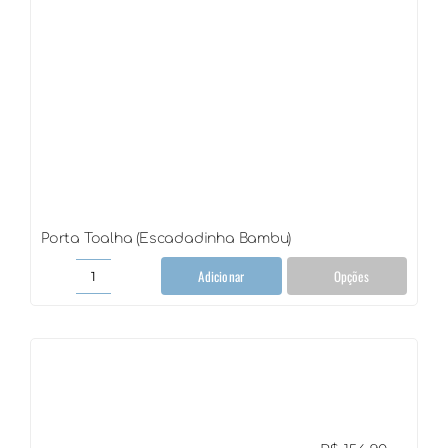
Porta Toalha (Escadadinha Bambu)
Adicionar
Opções
Porta
Toalha
(Escadadinha
Bambu)
quantidade