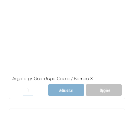
Argola p/ Guardapo Couro / Bambu X
Adicionar
Opções
Argola
p/
Guardapo
Couro
/
Bambu
X
quantidade