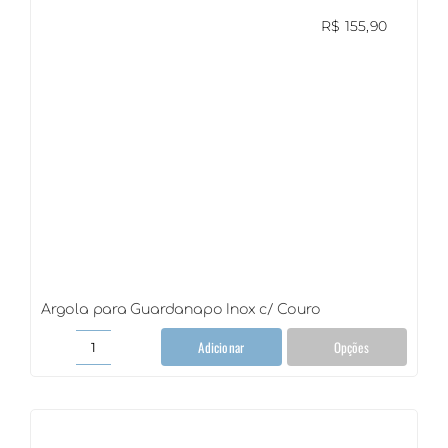
R$
155,90
Argola para Guardanapo Inox c/ Couro
Adicionar
Opções
Argola
para
Guardanapo
Inox
c/