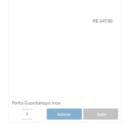
Couro
quantidade
R$
247,90
Porta Guardanapo Inox
Adicionar
Opções
Porta
Guardanapo
Inox