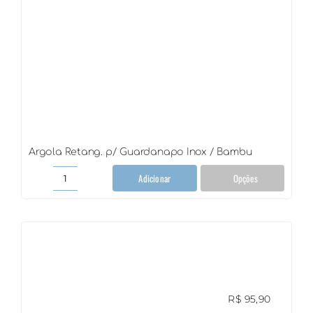
Argola Retang. p/ Guardanapo Inox / Bambu
Adicionar
Opções
Argola
Retang.
p/
Guardanapo
Inox
/
Bambu
quantidade
R$
95,90