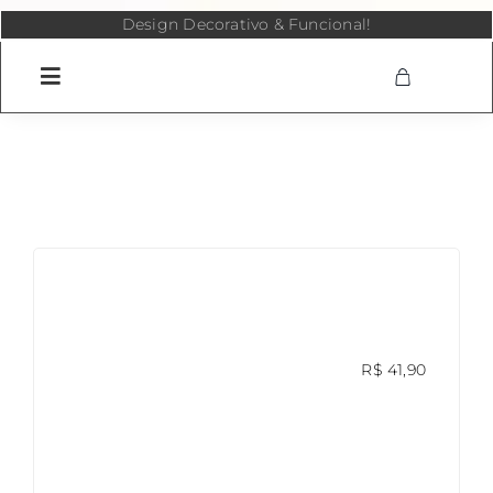
Skip
Design Decorativo & Funcional!
to
content
R$
41,90