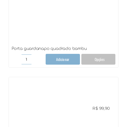
Porta guardanapo quadrado bambu
Adicionar
Opções
Porta
guardanapo
quadrado
bambu
quantidade
R$
99,90