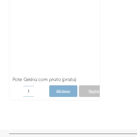
Pote Geléia com prato (prata)
Adicionar
Opções
Pote
Geléia
com
prato
(prata)
quantidade