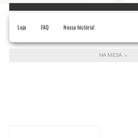
Skip
to
content
Loja
FAQ
Nossa história!
NA MESA
R$
652,00