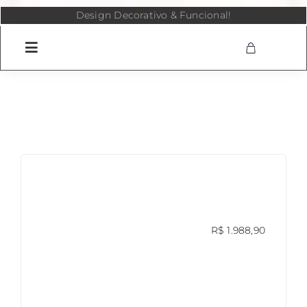
Skip
Design Decorativo & Funcional!
to
content
R$
1.988,90