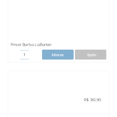
Pincel Barba LaBarker
Adicionar
Opções
Pincel
Barba
LaBarker
quantidade
R$
361,90