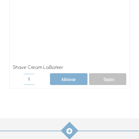
Shave Cream LaBarker
Adicionar
Opções
Shave
Cream
LaBarker
quantidade