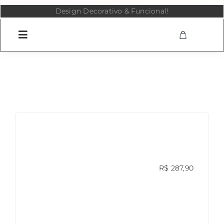
Skip
Design Decorativo & Funcional!
to
content
R$
287,90