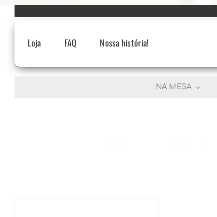
Skip
to
content
Loja
FAQ
Nossa história!
NA MESA
R$
1.988,90