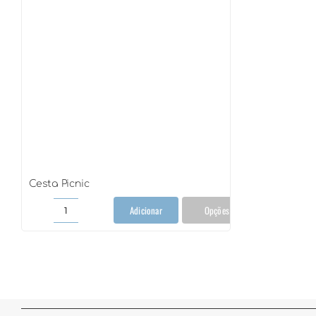
Cesta Picnic
Adicionar
Opções
Cesta
Picnic
quantidade