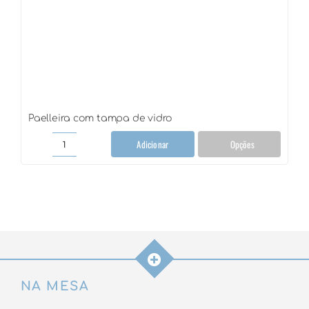
Paelleira com tampa de vidro
Adicionar
Opções
Paelleira
com
tampa
de
vidro
quantidade
NA MESA