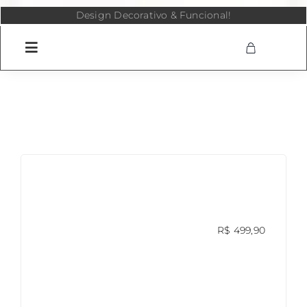
Skip
Design Decorativo & Funcional!
to
content
R$
499,90