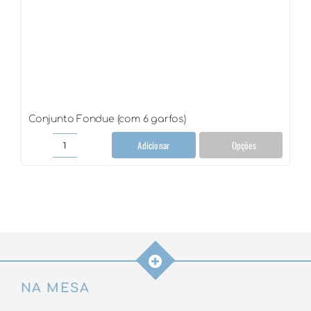
Conjunto Fondue (com 6 garfos)
Adicionar
Opções
Conjunto
Fondue
(com
6
garfos)
quantidade
NA MESA