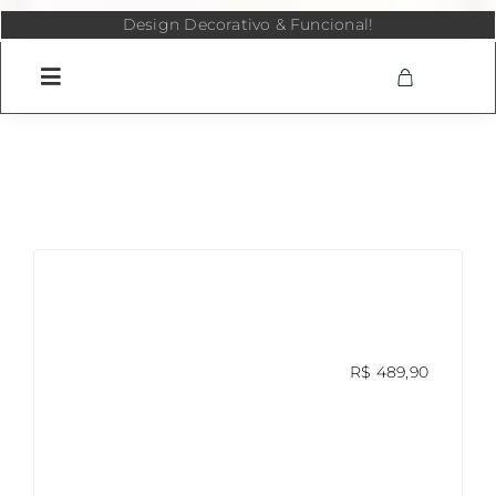
Skip
Design Decorativo & Funcional!
to
content
R$
489,90