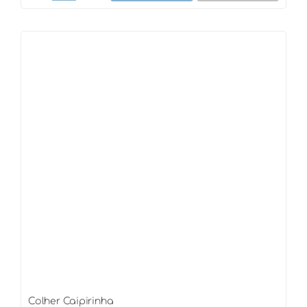
Ice-
Tea
(suco)
quantidade
Colher Caipirinha