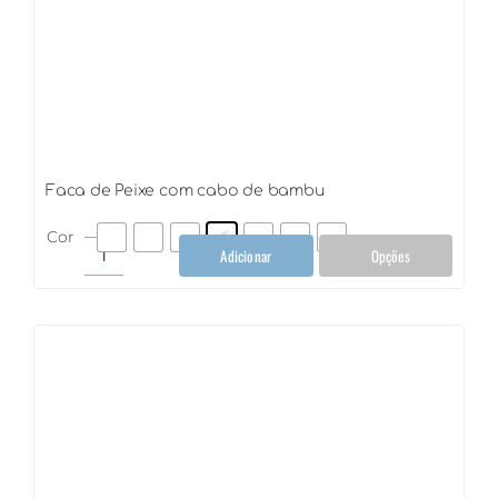
Faca de Peixe com cabo de bambu
Cor
Adicionar
Opções
Faca
de
Peixe
com
cabo
de
bambu
quantidade