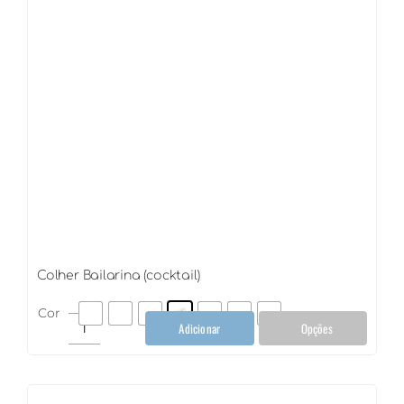
Colher Bailarina (cocktail)
Cor
Adicionar
Opções
Colher
Bailarina
(cocktail)
quantidade