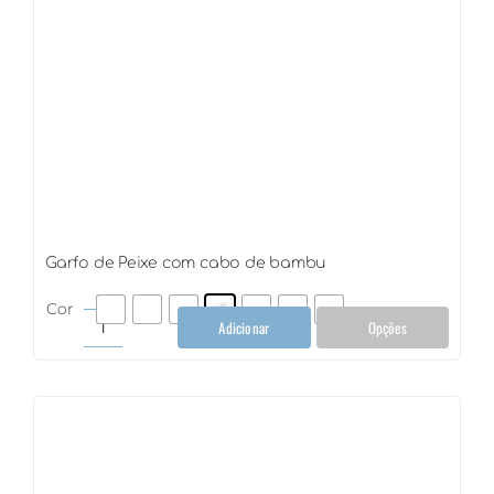
Garfo de Peixe com cabo de bambu
Cor
Adicionar
Opções
Garfo
de
Peixe
com
cabo
de
bambu
quantidade