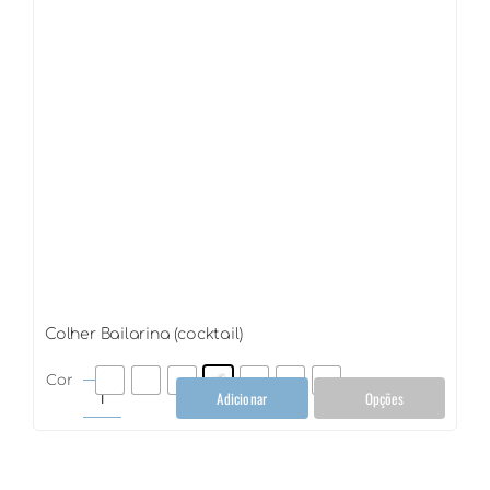
Colher Bailarina (cocktail)
Cor
Adicionar
Opções
Colher
Bailarina
(cocktail)
quantidade