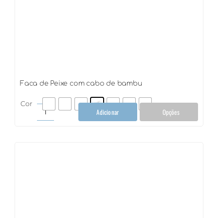
Faca de Peixe com cabo de bambu
Cor
Adicionar
Opções
Faca
de
Peixe
com
cabo
de
bambu
quantidade