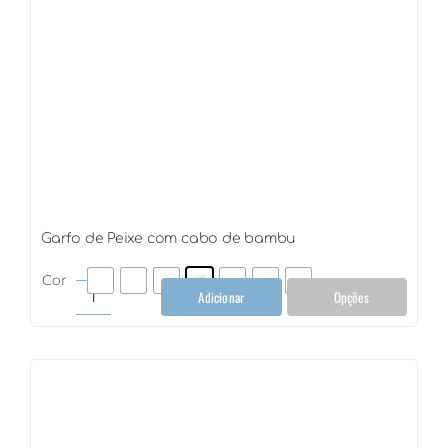
Garfo de Peixe com cabo de bambu
Cor
Adicionar
Opções
Garfo
de
Peixe
com
cabo
de
bambu
quantidade