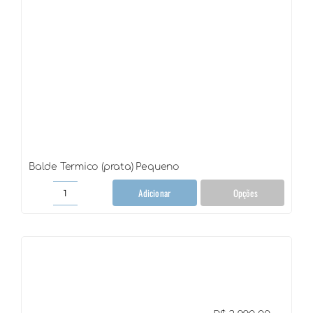
Balde Termico (prata) Pequeno
Adicionar
Opções
Balde
Termico
(prata)
Pequeno
quantidade