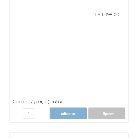
R$
1.098,00
Cooler c/ pinça (prata)
Adicionar
Opções
Cooler
c/
pinça
(prata)