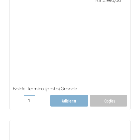
R$
2.990,00
Balde Termico (prata) Grande
Adicionar
Opções
Balde
Termico
(prata)
Grande
quantidade