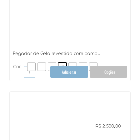
Pegador de Gelo revestido com bambu
Cor
Adicionar
Opções
Pegador
de
Gelo
revestido
com
bambu
quantidade
R$
2.590,00