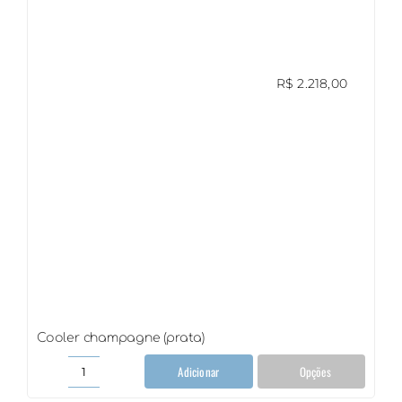
quantidade
R$
2.218,00
Cooler champagne (prata)
Adicionar
Opções
Cooler
champagne