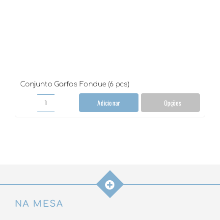
Conjunto Garfos Fondue (6 pcs)
Adicionar
Opções
Conjunto
Garfos
Fondue
(6
pcs)
quantidade
NA MESA