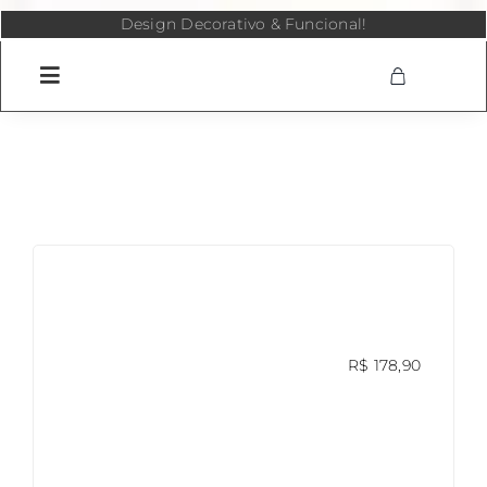
Skip
Design Decorativo & Funcional!
to
content
R$
178,90