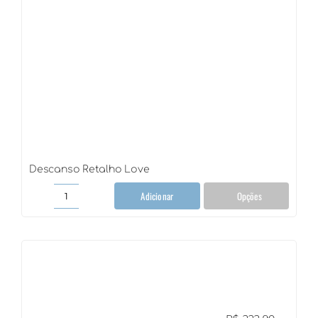
Descanso Retalho Love
Adicionar
Opções
Descanso
Retalho
Love
quantidade