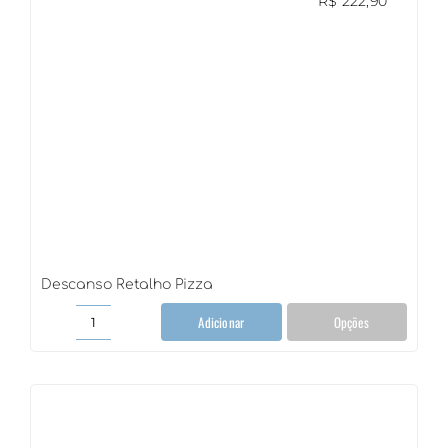
R$
222,90
Descanso Retalho Pizza
Adicionar
Opções
Descanso
Retalho
Pizza
quantidade