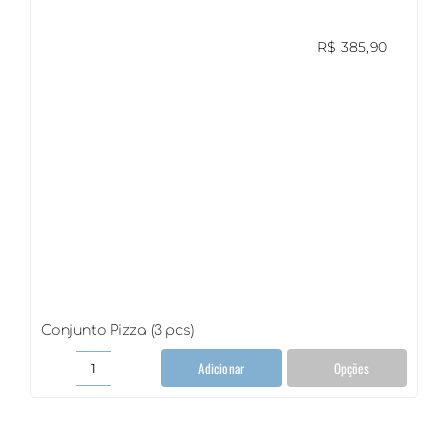
R$
385,90
Conjunto Pizza (3 pcs)
Adicionar
Opções
Conjunto
Pizza
(3
pcs)