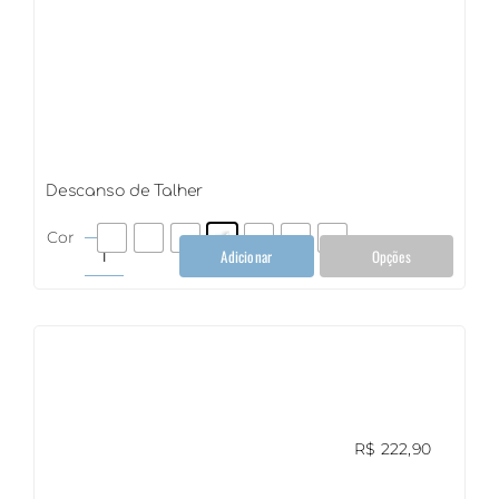
Descanso de Talher
Cor
Adicionar
Opções
Descanso
de
Talher
quantidade
R$
222,90