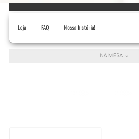
Skip
to
content
Loja
FAQ
Nossa história!
NA MESA
R$
222,90