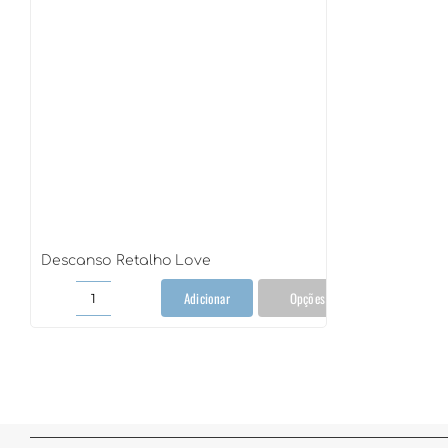
Descanso Retalho Love
Adicionar
Opções
Descanso
Retalho
Love
quantidade