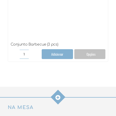
Conjunto Barbecue (3 pcs)
Adicionar
Opções
Conjunto
Barbecue
(3
pcs)
quantidade
NA MESA