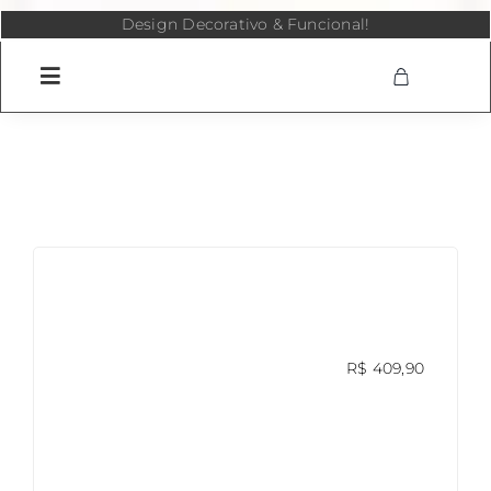
Skip
Design Decorativo & Funcional!
to
content
R$
409,90