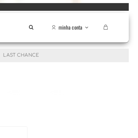
minha conta
LAST CHANCE
R$
291,90