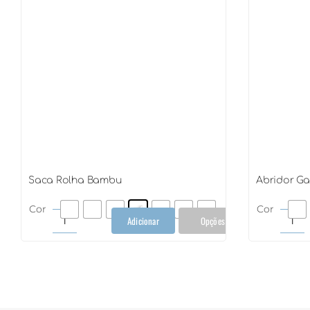
Saca Rolha Bambu
Abridor Ga
Cor
Cor
Adicionar
Opções
Saca
Abr
Rolha
Gar
Bambu
qua
quantidade