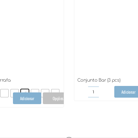
rrafa
Conjunto Bar (3 pcs)
Adicionar
Conjunto
Adicionar
Opções
Bar
idor
(3
rafa
pcs)
ntidade
quantidade