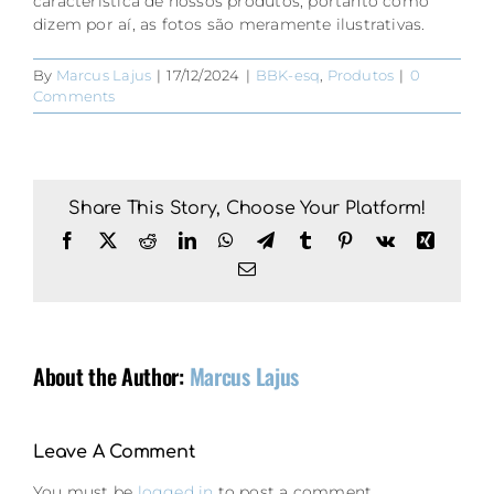
característica de nossos produtos, portanto como
dizem por aí, as fotos são meramente ilustrativas.
By
Marcus Lajus
|
17/12/2024
|
BBK-esq
,
Produtos
|
0
Comments
Share This Story, Choose Your Platform!
Facebook
X
Reddit
LinkedIn
WhatsApp
Telegram
Tumblr
Pinterest
Vk
Xing
Email
About the Author:
Marcus Lajus
Leave A Comment
You must be
logged in
to post a comment.