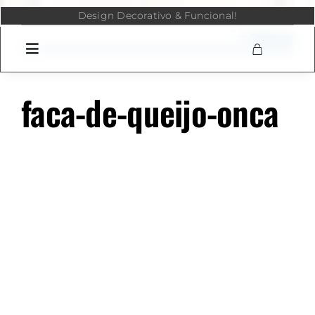
Skip
Design Decorativo & Funcional!
to
content
Previous
faca-de-queijo-onca