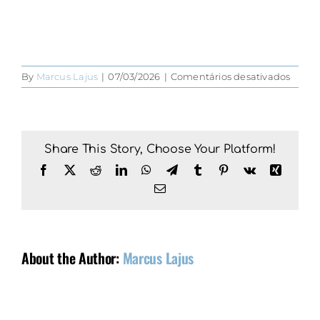
em
By
Marcus Lajus
|
07/03/2026
|
Comentários desativados
faca-
de-
queijo
onca
Share This Story, Choose Your Platform!
Facebook
X
Reddit
LinkedIn
WhatsApp
Telegram
Tumblr
Pinterest
Vk
Xing
Email
About the Author:
Marcus Lajus