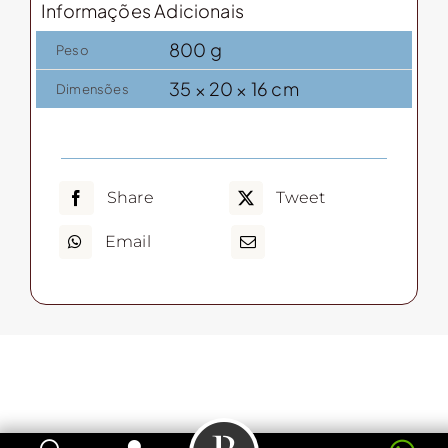
Informações Adicionais
quantidade
800 g
Peso
35 × 20 × 16 cm
Dimensões
Share
Tweet
Email