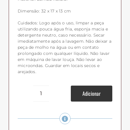
Dimensão: 32 x 17 x 13 cm
Cuidados: Logo após o uso, limpar a peça
utilizando pouca água fria, esponja macia e
detergente neutro, caso necessário. Secar
imediatamente após a lavagem. Não deixar a
peça de molho na água ou em contato
prolongado com qualquer líquido. Não lavar
em máquina de lavar louça. Não levar ao
microondas. Guardar em locais secos e
arejados.
Adicionar
Porta
talheres
revestido
de
bambu